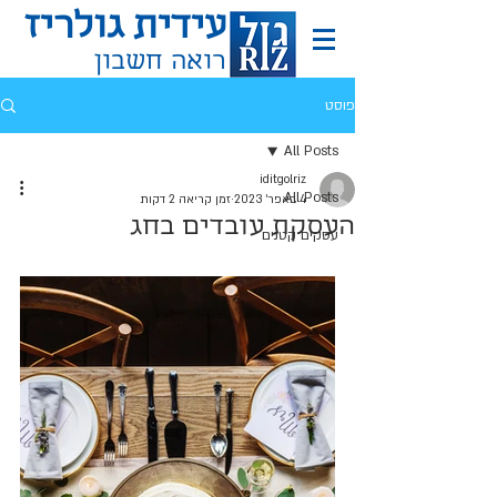
עידית גולריז
רואה חשבון
פוסט
All Posts
iditgolriz
All Posts
4 באפר׳ 2023
זמן קריאה 2 דקות
העסקת עובדים בחג
עסקים קטנים