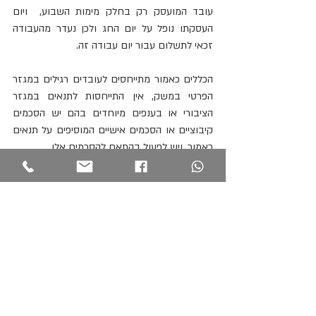
עובד המועסק רק בחלק מימות השבוע,  ויום 
העסקתו נופל על יום החג ולכן נעדר מהעבודה 
זכאי לתשלום עבור יום עבודה זה.
הכללים כאמור מתייחסים לעובדים רגילים במגזר 
הפרטי במשק, אין התייחסות לתנאים במגזר 
הציבורי או בענפים מיוחדים בהם יש הסכמים 
קיבוציים או הסכמים אישיים המוסיפים על תנאים 
כאמור, ויש לפעול בהתאם להסכמים אלו.
לסיום, רוצה לאחל לך ולבני משפחתך חג פסח 
שמח.